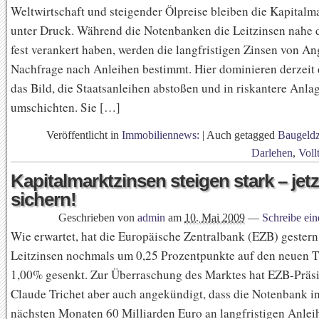
Weltwirtschaft und steigender Ölpreise bleiben die Kapitalm
unter Druck. Während die Notenbanken die Leitzinsen nahe d
fest verankert haben, werden die langfristigen Zinsen von A
Nachfrage nach Anleihen bestimmt. Hier dominieren derzeit 
das Bild, die Staatsanleihen abstoßen und in riskantere Anl
umschichten. Sie […]
Veröffentlicht in
Immobiliennews:
|
Auch getagged
Baugeldz
Darlehen
,
Voll
Kapitalmarktzinsen steigen stark – jet
sichern!
Geschrieben von
admin
am
10. Mai 2009
—
Schreibe ei
Wie erwartet, hat die Europäische Zentralbank (EZB) gestern
Leitzinsen nochmals um 0,25 Prozentpunkte auf den neuen T
1,00% gesenkt. Zur Überraschung des Marktes hat EZB-Präsi
Claude Trichet aber auch angekündigt, dass die Notenbank i
nächsten Monaten 60 Milliarden Euro an langfristigen Anle