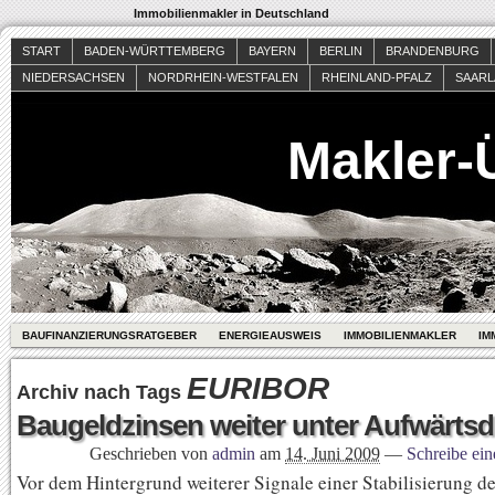
Immobilienmakler in Deutschland
START
BADEN-WÜRTTEMBERG
BAYERN
BERLIN
BRANDENBURG
NIEDERSACHSEN
NORDRHEIN-WESTFALEN
RHEINLAND-PFALZ
SAAR
Makler-
BAUFINANZIERUNGSRATGEBER
ENERGIEAUSWEIS
IMMOBILIENMAKLER
IM
EURIBOR
Archiv nach Tags
Baugeldzinsen weiter unter Aufwärts
Geschrieben von
admin
am
14. Juni 2009
—
Schreibe ei
Vor dem Hintergrund weiterer Signale einer Stabilisierung de