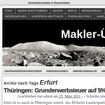
Immobilienmakler in Deutschland
START
BADEN-WÜRTTEMBERG
BAYERN
BERLIN
BRANDENBURG
NIEDERSACHSEN
NORDRHEIN-WESTFALEN
RHEINLAND-PFALZ
SAAR
Makler-
BAUFINANZIERUNGSRATGEBER
ENERGIEAUSWEIS
IMMOBILIENMAKLER
IM
Erfurt
Archiv nach Tags
Thüringen: Grunderwerbsteuer auf 5%
Geschrieben von
admin
am
25. März 2011
—
Schreibe ei
Jetzt ist es auch in Thüringen soweit: das Erfurter Landespar