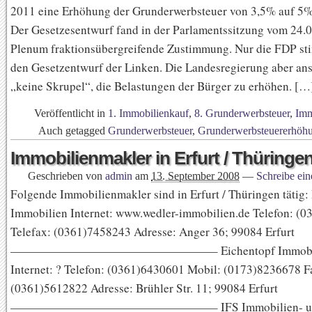
2011 eine Erhöhung der Grunderwerbsteuer von 3,5% auf 5%
Der Gesetzesentwurf fand in der Parlamentssitzung vom 24.
Plenum fraktionsübergreifende Zustimmung. Nur die FDP st
den Gesetzentwurf der Linken. Die Landesregierung aber an
„keine Skrupel“, die Belastungen der Bürger zu erhöhen. […
Veröffentlicht in
1. Immobilienkauf
,
8. Grunderwerbsteuer
,
Imm
Auch getagged
Grunderwerbsteuer
,
Grunderwerbsteuererhöh
Immobilienmakler in Erfurt / Thüringe
Geschrieben von
admin
am
13. September 2008
—
Schreibe ei
Folgende Immobilienmakler sind in Erfurt / Thüringen tätig:
Immobilien Internet: www.wedler-immobilien.de Telefon: (
Telefax: (0361)7458243 Adresse: Anger 36; 99084 Erfurt
—————————————————– Eichentopf Immobil
Internet: ? Telefon: (0361)6430601 Mobil: (0173)8236678 F
(0361)5612822 Adresse: Brühler Str. 11; 99084 Erfurt
—————————————————– IFS Immobilien- u