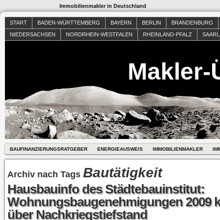
Immobilienmakler in Deutschland
START
BADEN-WÜRTTEMBERG
BAYERN
BERLIN
BRANDENBURG
NIEDERSACHSEN
NORDRHEIN-WESTFALEN
RHEINLAND-PFALZ
SAAR
Makler-
BAUFINANZIERUNGSRATGEBER
ENERGIEAUSWEIS
IMMOBILIENMAKLER
IM
Bautätigkeit
Archiv nach Tags
Hausbauinfo des Städtebauinstitut:
Wohnungsbaugenehmigungen 2009 
über Nachkriegstiefstand