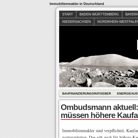
Immobilienmakler in Deutschland
START
BADEN-WÜRTTEMBERG
BAYER
NIEDERSACHSEN
NORDRHEIN-WESTFALE
BAUFINANZIERUNGSRATGEBER
ENERGIEAUS
Ombudsmann aktuell:
müssen höhere Kaufan
Immobilienmakler sind verpflichtet, Kaufa
weiterzuleiten. Das gilt auch für höhere K