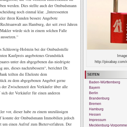
ben werden. Dies stellte auch der Ombudsmann
cheidung noch einmal klar. „Interessenten
kler ihren Kunden bessere Angebote
, Rechtsanwalt aus Hamburg, der seit zwei Jahren
akler würde sich in einem solchen Falle
aussetzen.“
s Schleswig-Holstein bei der Ombudsstelle
immten Kaufpreis angebotenes Grundstück
Image
epaares unter den abgegebenen das niedrigste
http://pixabay.com/
 aus, dieses nachzubessern“, berichtet Dr.
Bank teilten die Eheleute dem
SEITEN
stück zu dem abgegebenen Angebot gerne
Baden-Württemberg
 der Zwischenzeit den Verkäufer über alle
Bayern
 sich der Verkäufer für einen anderen
Berlin
Brandenburg
Bremen
Hamburg
r vor, dieser habe zu einem unzulässigen
Hessen
urf konnte der Ombudsmann Immobilien jedoch
Impressum
icht um einen Aufruf zum Bieterverfahren. Der
Mecklenburg-Vorpomme