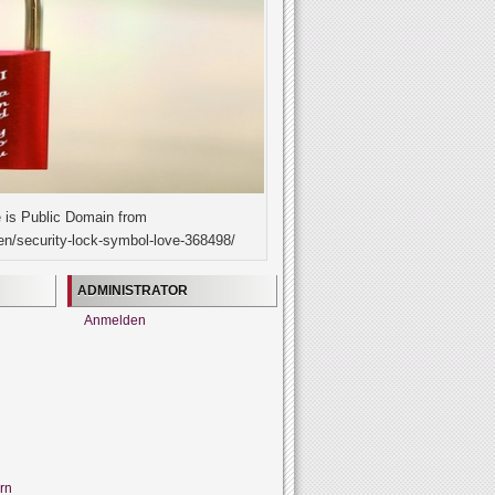
 is Public Domain from
en/security-lock-symbol-love-368498/
ADMINISTRATOR
Anmelden
rn