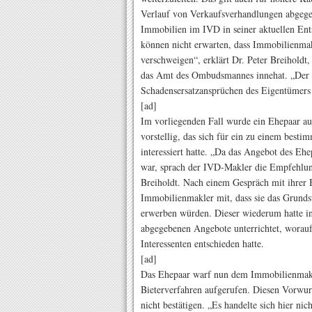
Verlauf von Verkaufsverhandlungen abgege
Immobilien im IVD in seiner aktuellen Ents
können nicht erwarten, dass Immobilienma
verschweigen“, erklärt Dr. Peter Breiholdt
das Amt des Ombudsmannes innehat. „Der M
Schadensersatzansprüchen des Eigentümers 
[ad]
Im vorliegenden Fall wurde ein Ehepaar au
vorstellig, das sich für ein zu einem best
interessiert hatte. „Da das Angebot des Eh
war, sprach der IVD-Makler die Empfehlung
Breiholdt. Nach einem Gespräch mit ihrer 
Immobilienmakler mit, dass sie das Grund
erwerben würden. Dieser wiederum hatte in
abgegebenen Angebote unterrichtet, worauf
Interessenten entschieden hatte.
[ad]
Das Ehepaar warf nun dem Immobilienmakle
Bieterverfahren aufgerufen. Diesen Vorw
nicht bestätigen. „Es handelte sich hier n