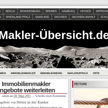
N
BERLIN
BRANDENBURG
BREMEN
HAMBURG
HESSEN
IMPRES
N
RHEINLAND-PFALZ
SAARLAND
SACHSEN
SACHSEN-ANHALT
SCHL
Makler-Übersicht.d
WEIS
IMMOBILIENMAKLER
IMMOBILIENNEWS:
MAKLERURTEILE
ORTE
 Immobilienmakler
PICTURE
gebote weiterleiten
admin
am
28. März 2011
—
Schreibe einen Kommentar
ngebote von Dritten an ihre Kunden
aufangebote, die von weiteren Interessenten im