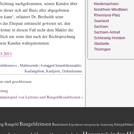
rpflichtung nachgekommen, seinen Kunden über
Niedersachsen
s dieser sich auf Basis aller abgegebenen
Nordrhein-Westfalen
Rheinland-Pfalz
n kann“, erläutert Dr. Breiholdt seine
Saarland
ss das Ehepaar enttäuscht gewesen sei, den
Sachsen
 könne in diesem Fall nicht dem Makler die
Sachsen-Anhalt
ßlich nur seine ihm nach der Rechtsprechung
Schleswig-Holstein
seinem Kunden wahrgenommen.
Startseite
Thüringen
03.2011
biliennews:
,
Maklerurteile
|
Getagged
Immobilienmakler
,
Kaufangebote
,
Kaufpreis
,
Ombudsmann
e sind geschlossen.
erung
mmenspiel von Leitzins und Baugeldkonditionen
»
Baugeldzinsen
ng
Baugeld
Bauzinsen
Energiebilanz
Eigenheim
energetische Sanierung