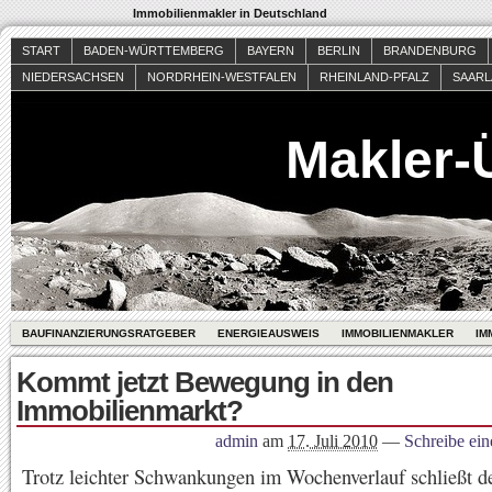
Immobilienmakler in Deutschland
START
BADEN-WÜRTTEMBERG
BAYERN
BERLIN
BRANDENBURG
NIEDERSACHSEN
NORDRHEIN-WESTFALEN
RHEINLAND-PFALZ
SAAR
Makler-
BAUFINANZIERUNGSRATGEBER
ENERGIEAUSWEIS
IMMOBILIENMAKLER
IM
Kommt jetzt Bewegung in den
Immobilienmarkt?
admin
am
17. Juli 2010
—
Schreibe ei
Trotz leichter Schwankungen im Wochenverlauf schließt d