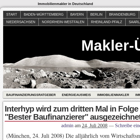
Immobilienmakler in Deutschland
START
BADEN-WÜRTTEMBERG
BAYERN
BERLIN
BRANDENBURG
NIEDERSACHSEN
NORDRHEIN-WESTFALEN
RHEINLAND-PFALZ
SAAR
Makler-
BAUFINANZIERUNGSRATGEBER
ENERGIEAUSWEIS
IMMOBILIENMAKLER
IM
Interhyp wird zum dritten Mal in Folge 
"Bester Baufinanzierer" ausgezeichne
admin
am
24. Juli 2008
—
Schreibe ei
(München, 24. Juli 2008) Die alljährlich vom Wirtschafts