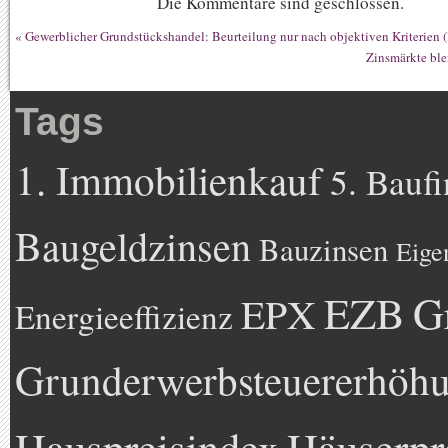
Die Kommentare sind geschlossen.
«
Gewerblicher Grundstückshandel: Beurteilung nur nach objektiven Kriterien 
Zinsmärkte ble
Tags
1. Immobilienkauf
5. Bauf
Baugeldzinsen
Bauzinsen
Eige
EZB
G
EPX
Energieeffizienz
Grunderwerbsteuererhöh
Hauspreisindex
Häuserpr