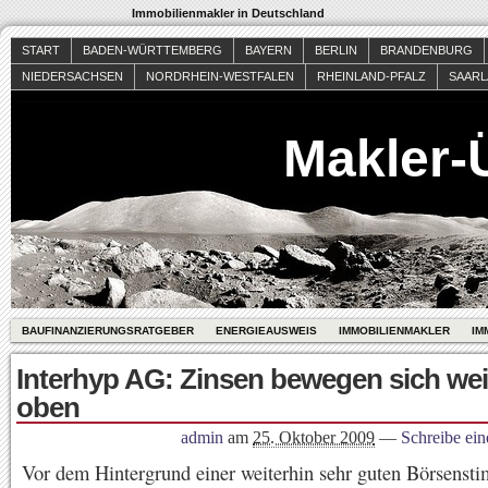
Immobilienmakler in Deutschland
START
BADEN-WÜRTTEMBERG
BAYERN
BERLIN
BRANDENBURG
NIEDERSACHSEN
NORDRHEIN-WESTFALEN
RHEINLAND-PFALZ
SAAR
Makler-
BAUFINANZIERUNGSRATGEBER
ENERGIEAUSWEIS
IMMOBILIENMAKLER
IM
Interhyp AG: Zinsen bewegen sich wei
oben
admin
am
25. Oktober 2009
—
Schreibe ei
Vor dem Hintergrund einer weiterhin sehr guten Börsens