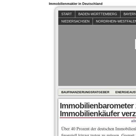
Immobilienmakler in Deutschland
START
BADEN-WÜRTTEMBERG
BAYER
NIEDERSACHSEN
NORDRHEIN-WESTFALE
BAUFINANZIERUNGSRATGEBER
ENERGIEAUS
Immobilienbarometer z
Immobilienkäufer ver
ad
Über 40 Prozent der deutschen Immobilienk
finanziell kürzer treten zu müssen. Gespar