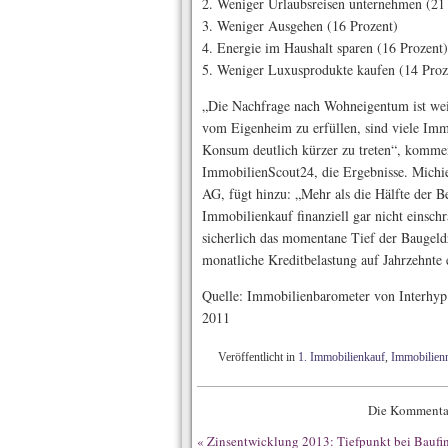
2. Weniger Urlaubsreisen unternehmen (21
3. Weniger Ausgehen (16 Prozent)
4. Energie im Haushalt sparen (16 Prozent)
5. Weniger Luxusprodukte kaufen (14 Proz
„Die Nachfrage nach Wohneigentum ist we
vom Eigenheim zu erfüllen, sind viele Imm
Konsum deutlich kürzer zu treten“, komme
ImmobilienScout24, die Ergebnisse. Michie
AG, fügt hinzu: „Mehr als die Hälfte der Be
Immobilienkauf finanziell gar nicht einsch
sicherlich das momentane Tief der Baugeldzi
monatliche Kreditbelastung auf Jahrzehnte 
Quelle: Immobilienbarometer von Interhy
2011
Veröffentlicht in
1. Immobilienkauf
,
Immobilien
Die Kommentar
«
Zinsentwicklung 2013: Tiefpunkt bei Baufin