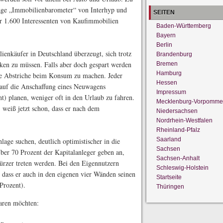
age „Immobilienbarometer“ von Interhyp und
SEITEN
r 1.600 Interessenten von Kaufimmobilien
Baden-Württemberg
Bayern
Berlin
ienkäufer in Deutschland überzeugt, sich trotz
Brandenburg
nken zu müssen. Falls aber doch gespart werden
Bremen
Hamburg
che Abstriche beim Konsum zu machen. Jeder
Hessen
 auf die Anschaffung eines Neuwagens
Impressum
nt) planen, weniger oft in den Urlaub zu fahren.
Mecklenburg-Vorpomme
 weiß jetzt schon, dass er nach dem
Niedersachsen
Nordrhein-Westfalen
Rheinland-Pfalz
Saarland
anlage suchen, deutlich optimistischer in die
Sachsen
ber 70 Prozent der Kapitalanleger geben an,
Sachsen-Anhalt
kürzer treten werden. Bei den Eigennutzern
Schleswig-Holstein
 dass er auch in den eigenen vier Wänden seinen
Startseite
Prozent).
Thüringen
aren möchten: