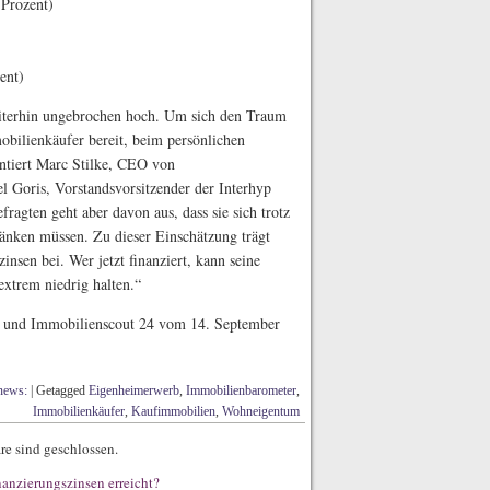
 Prozent)
ent)
iterhin ungebrochen hoch. Um sich den Traum
obilienkäufer bereit, beim persönlichen
ntiert Marc Stilke, CEO von
l Goris, Vorstandsvorsitzender der Interhyp
fragten geht aber davon aus, dass sie sich trotz
ränken müssen. Zu dieser Einschätzung trägt
nsen bei. Wer jetzt finanziert, kann seine
extrem niedrig halten.“
p und Immobilienscout 24 vom 14. September
news:
|
Getagged
Eigenheimerwerb
,
Immobilienbarometer
,
Immobilienkäufer
,
Kaufimmobilien
,
Wohneigentum
e sind geschlossen.
anzierungszinsen erreicht?