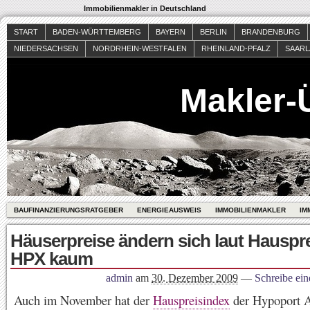
Immobilienmakler in Deutschland
START
BADEN-WÜRTTEMBERG
BAYERN
BERLIN
BRANDENBURG
NIEDERSACHSEN
NORDRHEIN-WESTFALEN
RHEINLAND-PFALZ
SAAR
Makler-
BAUFINANZIERUNGSRATGEBER
ENERGIEAUSWEIS
IMMOBILIENMAKLER
IM
Häuserpreise ändern sich laut Hauspr
HPX kaum
admin
am
30. Dezember 2009
—
Schreibe ei
Auch im November hat der
Hauspreisindex
der Hypoport 