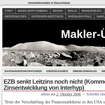
Immobilienmakler in Deutschland
START
BADEN-WÜRTTEMBERG
BAYERN
BERLIN
BRANDENBURG
NIEDERSACHSEN
NORDRHEIN-WESTFALEN
RHEINLAND-PFALZ
SAAR
Makler-
BAUFINANZIERUNGSRATGEBER
ENERGIEAUSWEIS
IMMOBILIENMAKLER
IM
EZB senkt Leitzins noch nicht (Komme
Zinsentwicklung von Interhyp)
admin
am
2. Oktober 2008
—
Schreibe ei
Trotz der Verschärfung der Finanzmarktkrise in den USA 