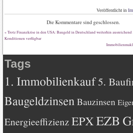
Veröffentlicht in
Im
Die Kommentare sind geschlossen.
«
Trotz Finanzkrise in den USA: Baugeld in Deutschland weiterhin ausreichend 
Konditionen verfügbar
Immobilienmakl
Tags
1. Immobilienkauf
5. Bauf
Baugeldzinsen
Bauzinsen
Eige
EZB
G
EPX
Energieeffizienz