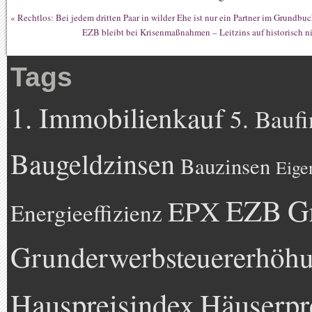
«
Rechtlos: Bei jedem dritten Paar in wilder Ehe ist nur ein Partner im Grundbu
EZB bleibt bei Krisenmaßnahmen – Leitzins auf historisch 
Tags
1. Immobilienkauf
5. Bauf
Baugeldzinsen
Bauzinsen
Eige
EZB
G
EPX
Energieeffizienz
Grunderwerbsteuererhöh
Hauspreisindex
Häuserpr