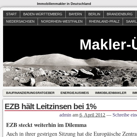
Immobilienmakler in Deutschland
START
BADEN-WÜRTTEMBERG
BAYERN
BERLIN
BRANDENBURG
NIEDERSACHSEN
NORDRHEIN-WESTFALEN
RHEINLAND-PFALZ
SAAR
Makler-
BAUFINANZIERUNGSRATGEBER
ENERGIEAUSWEIS
IMMOBILIENMAKLER
IM
EZB hält Leitzinsen bei 1%
admin
am
6. April 2012
—
Schreibe ei
EZB steckt weiterhin im Dilemma
Auch in ihrer gestrigen Sitzung hat die Europäische Zentr