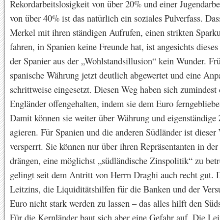
Rekordarbeitslosigkeit von über 20% und einer Jugendarbei
von über 40% ist das natürlich ein soziales Pulverfass. Das
Merkel mit ihren ständigen Aufrufen, einen strikten Spark
fahren, in Spanien keine Freunde hat, ist angesichts diese
der Spanier aus der „Wohlstandsillusion“ kein Wunder. Frü
spanische Währung jetzt deutlich abgewertet und eine Anp
schrittweise eingesetzt. Diesen Weg haben sich zumindest 
Engländer offengehalten, indem sie dem Euro ferngebliebe
Damit können sie weiter über Währung und eigenständige Z
agieren. Für Spanien und die anderen Südländer ist dieser
versperrt. Sie können nur über ihren Repräsentanten in de
drängen, eine möglichst „südländische Zinspolitik“ zu bet
gelingt seit dem Antritt von Herrn Draghi auch recht gut. D
Leitzins, die Liquiditätshilfen für die Banken und der Vers
Euro nicht stark werden zu lassen – das alles hilft den Süds
Für die Kernländer baut sich aber eine Gefahr auf. Die Lei