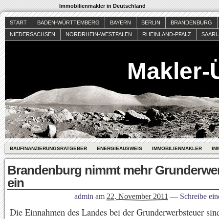
Immobilienmakler in Deutschland
START
BADEN-WÜRTTEMBERG
BAYERN
BERLIN
BRANDENBURG
NIEDERSACHSEN
NORDRHEIN-WESTFALEN
RHEINLAND-PFALZ
SAAR
Makler-
BAUFINANZIERUNGSRATGEBER
ENERGIEAUSWEIS
IMMOBILIENMAKLER
IM
Brandenburg nimmt mehr Grunderwer
ein
admin
am
22. November 2011
—
Schreibe ei
Die Einnahmen des Landes bei der Grunderwerbsteuer sin