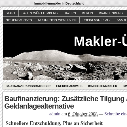
Immobilienmakler in Deutschland
START
BADEN-WÜRTTEMBERG
BAYERN
BERLIN
BRANDENBURG
NIEDERSACHSEN
NORDRHEIN-WESTFALEN
RHEINLAND-PFALZ
SAAR
Makler-
BAUFINANZIERUNGSRATGEBER
ENERGIEAUSWEIS
IMMOBILIENMAKLER
IM
Baufinanzierung: Zusätzliche Tilgung 
Geldanlagealternative
admin
am
6. Oktober 2008
—
Schreibe ei
Schnellere Entschuldung, Plus an Sicherheit