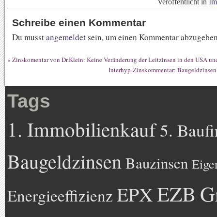
Veröffentlicht in
Im
Schreibe einen Kommentar
Du musst
angemeldet
sein, um einen Kommentar abzugeben
«
Zinskomentar von Dr.Klein: Keine Veränderung der Leitzinsen in den USA u
Interhyp-Zinskommentar: Baugeldzinsen 
Tags
1. Immobilienkauf
5. Bauf
Baugeldzinsen
Bauzinsen
Eige
EZB
G
EPX
Energieeffizienz