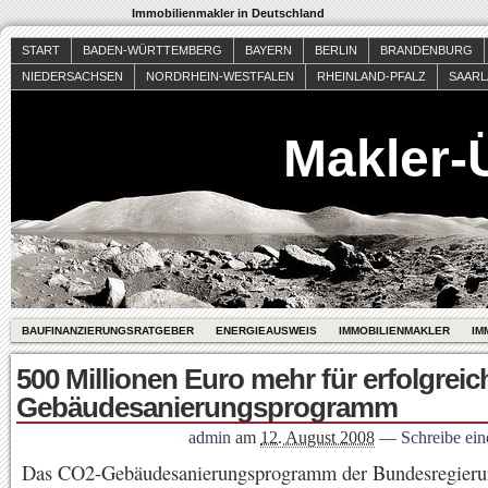
Immobilienmakler in Deutschland
START
BADEN-WÜRTTEMBERG
BAYERN
BERLIN
BRANDENBURG
NIEDERSACHSEN
NORDRHEIN-WESTFALEN
RHEINLAND-PFALZ
SAAR
Makler-
BAUFINANZIERUNGSRATGEBER
ENERGIEAUSWEIS
IMMOBILIENMAKLER
IM
500 Millionen Euro mehr für erfolgrei
Gebäudesanierungsprogramm
admin
am
12. August 2008
—
Schreibe ei
Das CO2-Gebäudesanierungsprogramm der Bundesregieru