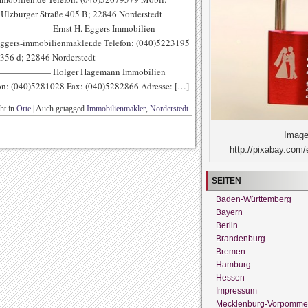
Ulzburger Straße 405 B; 22846 Norderstedt
rnst H. Eggers Immobilien-
eggers-immobilienmakler.de Telefon: (040)5223195
 356 d; 22846 Norderstedt
Holger Hagemann Immobilien
on: (040)5281028 Fax: (040)5282866 Adresse: […]
cht in
Orte
|
Auch getagged
Immobilienmakler
,
Norderstedt
Image
http://pixabay.com/
SEITEN
Baden-Württemberg
Bayern
Berlin
Brandenburg
Bremen
Hamburg
Hessen
Impressum
Mecklenburg-Vorpomme