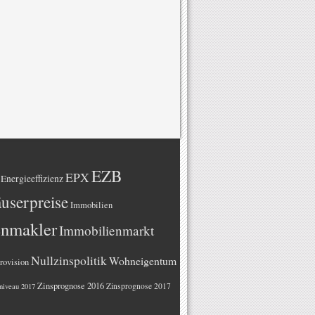
EZB
EPX
Energieeffizienz
userpreise
Immobilien
enmakler
Immobilienmarkt
Nullzinspolitik
Wohneigentum
rovision
Zinsprognose 2016
Zinsprognose 2017
niveau 2017