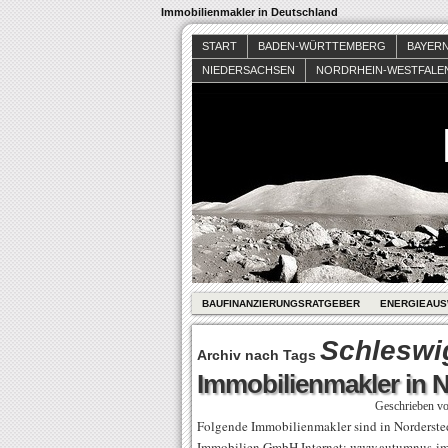
Immobilienmakler in Deutschland
START
BADEN-WÜRTTEMBERG
BAYER
NIEDERSACHSEN
NORDRHEIN-WESTFALE
BAUFINANZIERUNGSRATGEBER
ENERGIEAUS
Schleswi
Archiv nach Tags
Immobilienmakler in 
Geschrieben v
Folgende Immobilienmakler sind in Nordersted
Immobilien GmbH Internet: www.autumnus-im