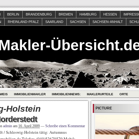
N
BERLIN
BRANDENBURG
BREMEN
HAMBURG
HESSEN
IMPRES
N
RHEINLAND-PFALZ
SAARLAND
SACHSEN
SACHSEN-ANHALT
SCHL
Makler-Übersicht.d
WEIS
IMMOBILIENMAKLER
IMMOBILIENNEWS:
MAKLERURTEILE
ORTE
g-Holstein
PICTURE
Norderstedt
on
admin
am
16. April 2009
—
Schreibe einen Kommentar
t / Schleswig-Holstein tätig: Autumnus
mobilien.de Telefon: (040)52679579 Mobil: