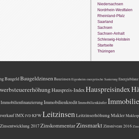
Niedersachsen
Nordrhein-Westfalen
Rheinland-Pfalz
Saarland
Sachsen
Sachsen-Anhalt
Schleswig-Holstein
Startseite
Thüringen
Baugeldzinsen
ng
Baugeld
Bauzinsen
Energiebilanz
Eigenheim
energetische Sanierung
Hauspreisindex
Hä
werbsteuererhöhung
Hauspreis-Index
Immobili
Immobilienkredit
Immobilienfinanzierung
Immobilienkäufer
Leitzinsen
Leitzinserhöhung
Makler
nverkauf
IMX
KFW
Maklerp
IVD
Zinsmarkt
Zinskommentar
Zinsentwicklung 2017
Zinsniveau 2016
Zins