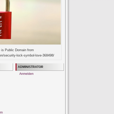
 is Public Domain from
en/security-lock-symbol-love-368498/
ADMINISTRATOR
Anmelden
rn