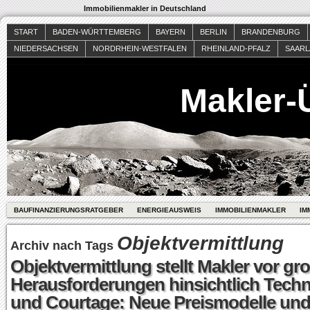
Immobilienmakler in Deutschland
START
BADEN-WÜRTTEMBERG
BAYERN
BERLIN
BRANDENBURG
NIEDERSACHSEN
NORDRHEIN-WESTFALEN
RHEINLAND-PFALZ
SAAR
Makler-
BAUFINANZIERUNGSRATGEBER
ENERGIEAUSWEIS
IMMOBILIENMAKLER
IM
Objektvermittlung
Archiv nach Tags
Objektvermittlung stellt Makler vor gr
Herausforderungen hinsichtlich Techn
und Courtage: Neue Preismodelle un