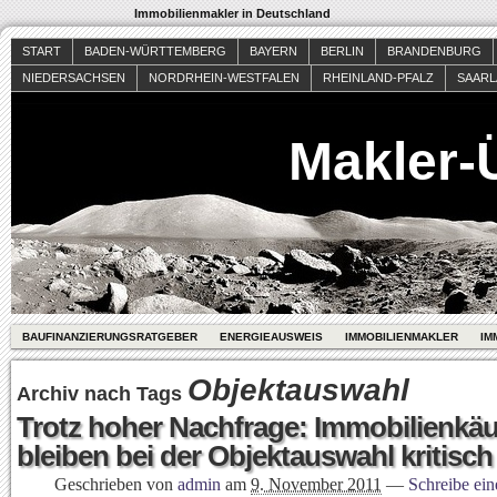
Immobilienmakler in Deutschland
START
BADEN-WÜRTTEMBERG
BAYERN
BERLIN
BRANDENBURG
NIEDERSACHSEN
NORDRHEIN-WESTFALEN
RHEINLAND-PFALZ
SAAR
Makler-
BAUFINANZIERUNGSRATGEBER
ENERGIEAUSWEIS
IMMOBILIENMAKLER
IM
Objektauswahl
Archiv nach Tags
Trotz hoher Nachfrage: Immobilienkäu
bleiben bei der Objektauswahl kritisch
Geschrieben von
admin
am
9. November 2011
—
Schreibe ei