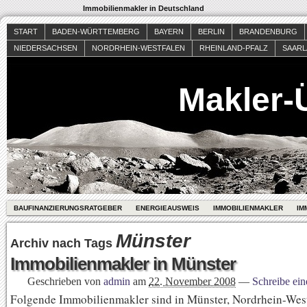
Immobilienmakler in Deutschland
START
BADEN-WÜRTTEMBERG
BAYERN
BERLIN
BRANDENBURG
NIEDERSACHSEN
NORDRHEIN-WESTFALEN
RHEINLAND-PFALZ
SAAR
Makler-
BAUFINANZIERUNGSRATGEBER
ENERGIEAUSWEIS
IMMOBILIENMAKLER
IM
Münster
Archiv nach Tags
Immobilienmakler in Münster
Geschrieben von
admin
am
22. November 2008
—
Schreibe ei
Folgende Immobilienmakler sind in Münster, Nordrhein-Westf