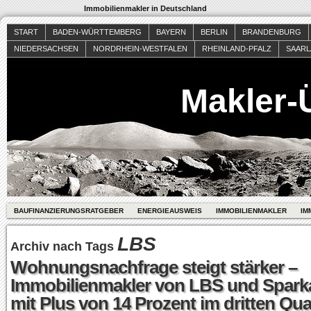
Immobilienmakler in Deutschland
START
BADEN-WÜRTTEMBERG
BAYERN
BERLIN
BRANDENBURG
NIEDERSACHSEN
NORDRHEIN-WESTFALEN
RHEINLAND-PFALZ
SAAR
Makler-
BAUFINANZIERUNGSRATGEBER
ENERGIEAUSWEIS
IMMOBILIENMAKLER
IM
LBS
Archiv nach Tags
Wohnungsnachfrage steigt stärker –
Immobilienmakler von LBS und Spark
mit Plus von 14 Prozent im dritten Qua