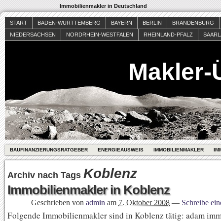
Immobilienmakler in Deutschland
START
BADEN-WÜRTTEMBERG
BAYERN
BERLIN
BRANDENBURG
NIEDERSACHSEN
NORDRHEIN-WESTFALEN
RHEINLAND-PFALZ
SAAR
Makler-
BAUFINANZIERUNGSRATGEBER
ENERGIEAUSWEIS
IMMOBILIENMAKLER
IM
Koblenz
Archiv nach Tags
Immobilienmakler in Koblenz
Geschrieben von
admin
am
7. Oktober 2008
—
Schreibe ei
Folgende Immobilienmakler sind in Koblenz tätig: adam imm