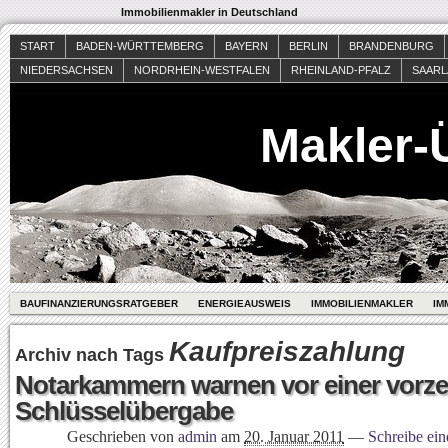
Immobilienmakler in Deutschland
START
BADEN-WÜRTTEMBERG
BAYERN
BERLIN
BRANDENBURG
NIEDERSACHSEN
NORDRHEIN-WESTFALEN
RHEINLAND-PFALZ
SAAR
Makler-
BAUFINANZIERUNGSRATGEBER
ENERGIEAUSWEIS
IMMOBILIENMAKLER
IM
Kaufpreiszahlung
Archiv nach Tags
Notarkammern warnen vor einer vorze
Schlüsselübergabe
Geschrieben von
admin
am
20. Januar 2011
—
Schreibe ei