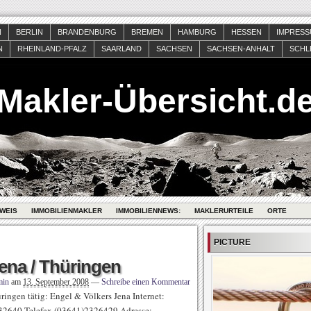
N
BERLIN
BRANDENBURG
BREMEN
HAMBURG
HESSEN
IMPRES
N
RHEINLAND-PFALZ
SAARLAND
SACHSEN
SACHSEN-ANHALT
SCHL
Makler-Übersicht.d
WEIS
IMMOBILIENMAKLER
IMMOBILIENNEWS:
MAKLERURTEILE
ORTE
PICTURE
ena / Thüringen
min
am
13. September 2008
—
Schreibe einen Kommentar
ingen tätig: Engel & Völkers Jena Internet:
232640 Telefax (03641)2326429 Adresse: