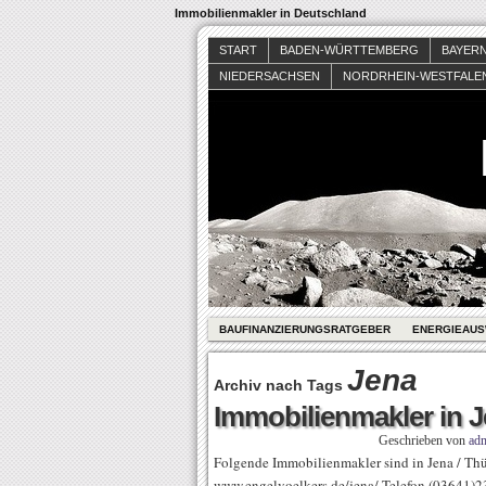
Immobilienmakler in Deutschland
START
BADEN-WÜRTTEMBERG
BAYER
NIEDERSACHSEN
NORDRHEIN-WESTFALE
BAUFINANZIERUNGSRATGEBER
ENERGIEAUS
Jena
Archiv nach Tags
Immobilienmakler in J
Geschrieben von
ad
Folgende Immobilienmakler sind in Jena / Thür
www.engelvoelkers.de/jena/ Telefon (03641)