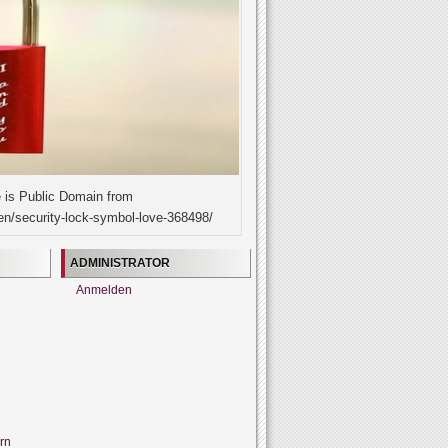
 is Public Domain from
en/security-lock-symbol-love-368498/
ADMINISTRATOR
Anmelden
rn