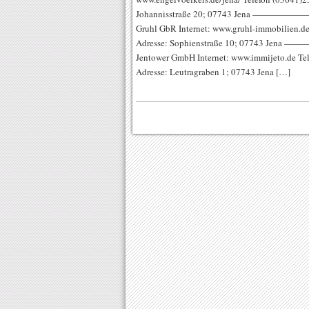
Johannisstraße 20; 07743 Jena ———
Gruhl GbR Internet: www.gruhl-immobilien.d
Adresse: Sophienstraße 10; 07743 
Jentower GmbH Internet: www.immijeto.de Te
Adresse: Leutragraben 1; 07743 Jena […]