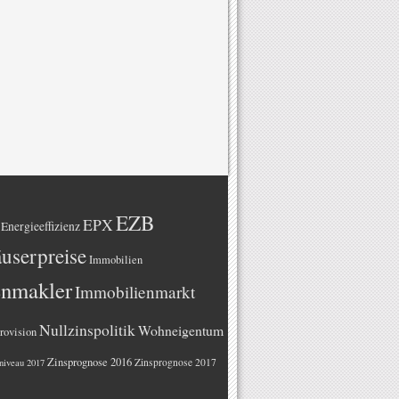
EZB
EPX
Energieeffizienz
userpreise
Immobilien
enmakler
Immobilienmarkt
Nullzinspolitik
Wohneigentum
rovision
Zinsprognose 2016
Zinsprognose 2017
niveau 2017