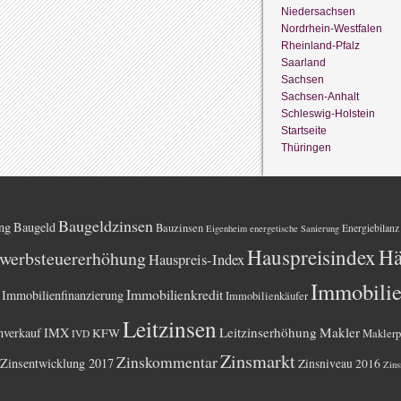
Niedersachsen
Nordrhein-Westfalen
Rheinland-Pfalz
Saarland
Sachsen
Sachsen-Anhalt
Schleswig-Holstein
Startseite
Thüringen
Baugeldzinsen
ng
Baugeld
Bauzinsen
Energiebilanz
Eigenheim
energetische Sanierung
Hauspreisindex
Hä
werbsteuererhöhung
Hauspreis-Index
Immobili
Immobilienkredit
Immobilienfinanzierung
Immobilienkäufer
Leitzinsen
Leitzinserhöhung
Makler
nverkauf
IMX
KFW
Maklerp
IVD
Zinsmarkt
Zinskommentar
Zinsentwicklung 2017
Zinsniveau 2016
Zins