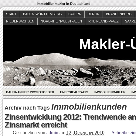
Immobilienmakler in Deutschland
START
BADEN-WÜRTTEMBERG
BAYERN
BERLIN
BRANDENBURG
NIEDERSACHSEN
NORDRHEIN-WESTFALEN
RHEINLAND-PFALZ
SAAR
Makler-
BAUFINANZIERUNGSRATGEBER
ENERGIEAUSWEIS
IMMOBILIENMAKLER
IM
Immobilienkunden
Archiv nach Tags
Zinsentwicklung 2012: Trendwende a
Zinsmarkt erreicht
Geschrieben von
admin
am
12. Dezember 2010
—
Schreibe ei