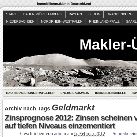
Immobilienmakler in Deutschland
START
BADEN-WÜRTTEMBERG
BAYERN
BERLIN
BRANDENBURG
NIEDERSACHSEN
NORDRHEIN-WESTFALEN
RHEINLAND-PFALZ
SAAR
Makler-
BAUFINANZIERUNGSRATGEBER
ENERGIEAUSWEIS
IMMOBILIENMAKLER
IM
Geldmarkt
Archiv nach Tags
Zinsprognose 2012: Zinsen scheinen v
auf tiefen Niveaus einzementiert
Geschrieben von
admin
am
6. Februar 2012
—
Schreibe ei