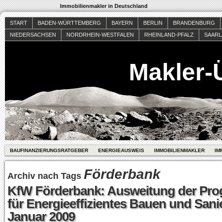
Immobilienmakler in Deutschland
START
BADEN-WÜRTTEMBERG
BAYERN
BERLIN
BRANDENBURG
NIEDERSACHSEN
NORDRHEIN-WESTFALEN
RHEINLAND-PFALZ
SAAR
Makler-
BAUFINANZIERUNGSRATGEBER
ENERGIEAUSWEIS
IMMOBILIENMAKLER
IM
Förderbank
Archiv nach Tags
KfW Förderbank: Ausweitung der Pr
für Energieeffizientes Bauen und Sani
Januar 2009