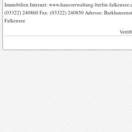
Immobilien Internet: www.hausverwaltung-berlin-falkensee.d
(03322) 240860 Fax: (03322) 240850 Adresse: Barkhausenst
Falkensee
Veröff