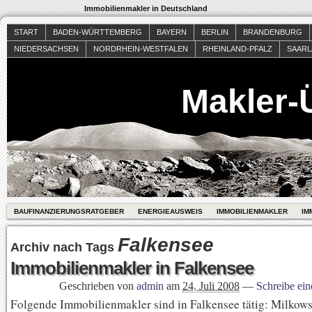
Immobilienmakler in Deutschland
START
BADEN-WÜRTTEMBERG
BAYERN
BERLIN
BRANDENBURG
NIEDERSACHSEN
NORDRHEIN-WESTFALEN
RHEINLAND-PFALZ
SAAR
Makler-
BAUFINANZIERUNGSRATGEBER
ENERGIEAUSWEIS
IMMOBILIENMAKLER
IM
Falkensee
Archiv nach Tags
Immobilienmakler in Falkensee
Geschrieben von
admin
am
24. Juli 2008
—
Schreibe ei
Folgende Immobilienmakler sind in Falkensee tätig: Milkow