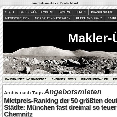
Immobilienmakler in Deutschland
START
BADEN-WÜRTTEMBERG
BAYERN
BERLIN
BRANDENBURG
NIEDERSACHSEN
NORDRHEIN-WESTFALEN
RHEINLAND-PFALZ
SAAR
Makler-
BAUFINANZIERUNGSRATGEBER
ENERGIEAUSWEIS
IMMOBILIENMAKLER
IM
Angebotsmieten
Archiv nach Tags
Mietpreis-Ranking der 50 größten deu
Städte: München fast dreimal so teuer
Chemnitz