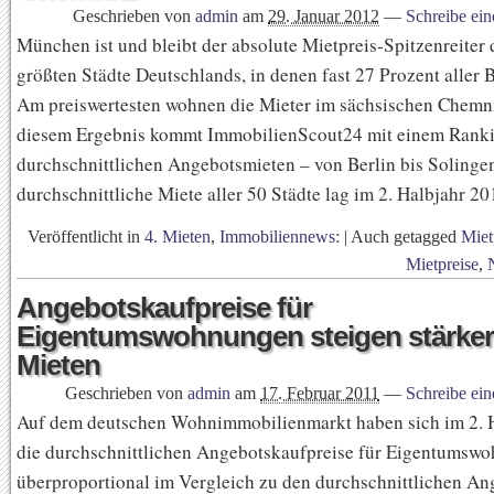
Geschrieben von
admin
am
29. Januar 2012
—
Schreibe ei
München ist und bleibt der absolute Mietpreis-Spitzenreiter 
größten Städte Deutschlands, in denen fast 27 Prozent aller 
Am preiswertesten wohnen die Mieter im sächsischen Chemni
diesem Ergebnis kommt ImmobilienScout24 mit einem Ranki
durchschnittlichen Angebotsmieten – von Berlin bis Solinge
durchschnittliche Miete aller 50 Städte lag im 2. Halbjahr 2
Veröffentlicht in
4. Mieten
,
Immobiliennews:
|
Auch getagged
Miet
Mietpreise
,
Angebotskaufpreise für
Eigentumswohnungen steigen stärker
Mieten
Geschrieben von
admin
am
17. Februar 2011
—
Schreibe ei
Auf dem deutschen Wohnimmobilienmarkt haben sich im 2. 
die durchschnittlichen Angebotskaufpreise für Eigentumsw
überproportional im Vergleich zu den durchschnittlichen A